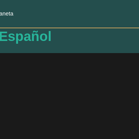
laneta
 Español