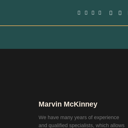
Marvin McKinney
We have many years of experience
and qualified specialists, which allows